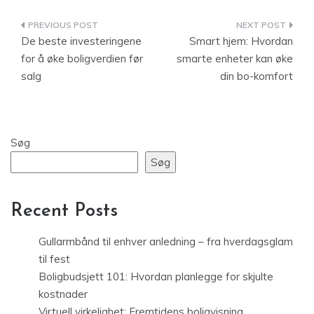
Indlægsnavigation
De beste investeringene
Smart hjem: Hvordan
for å øke boligverdien før
smarte enheter kan øke
salg
din bo-komfort
Søg
Søg
Recent Posts
Gullarmbånd til enhver anledning – fra hverdagsglam
til fest
Boligbudsjett 101: Hvordan planlegge for skjulte
kostnader
Virtuell virkelighet: Fremtidens boligvisning