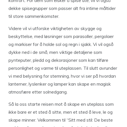
komfort. For dem som elsker å spise ute, vil vi også
dekke spisegrupper som passer alt fra intime måltider
til store sammenkomster.
Videre vil vi utforske viktigheten av skygge og
beskyttelse, med løsninger som parasoller, pergolaer
og markiser for å holde sol og regn i sjakk. Vi vil også
dykke ned i de små, men viktige detaljene som
pynteputer, pledd og dekorasjoner som kan tilføre
personlighet og varme til uteplassen. Til slutt avrunder
vi med belysning for stemning, hvor vi ser på hvordan
lanterner, lyslenker og lamper kan skape en magisk
atmosfære etter solnedgang.
Så la oss starte reisen mot å skape en uteplass som
ikke bare er et sted å sitte, men et sted å leve, le og
skape minner. Velkommen til “Sitt med stil: De beste